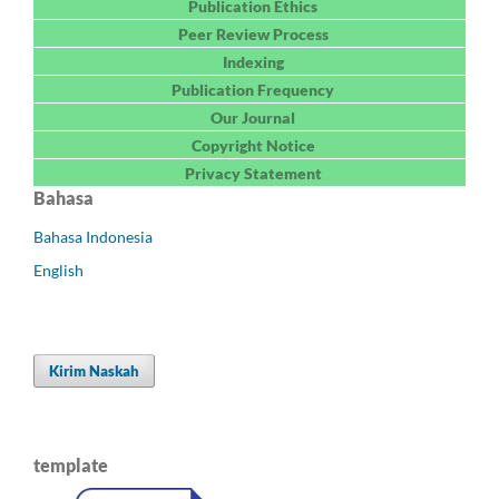
Publication Ethics
Peer Review Process
Indexing
Publication Frequency
Our Journal
Copyright Notice
Privacy Statement
Bahasa
Bahasa Indonesia
English
Kirim Naskah
template