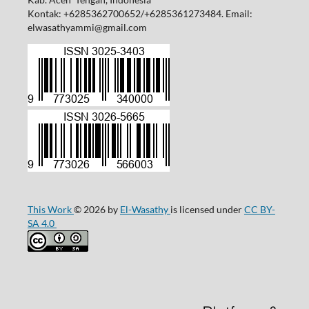
Kontak: +6285362700652/+6285361273484. Email:
elwasathyammi@gmail.com
This Work
© 2026 by
El-Wasathy
is licensed under
CC BY-
SA 4.0